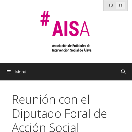
Saltar
EU
ES
al
contenido
Menú
Reunión con el
Diputado Foral de
Acción Social