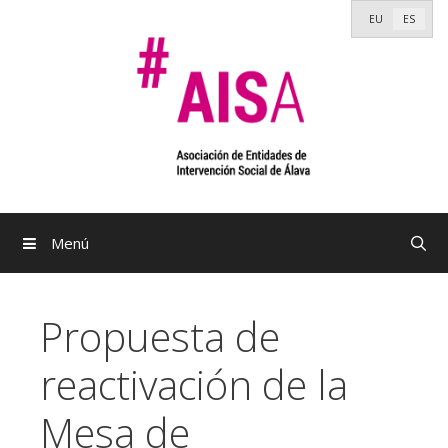
Saltar
EU
ES
al
contenido
Menú
Propuesta de
reactivación de la
Mesa de