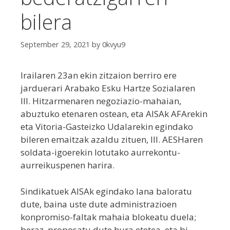
bilera
September 29, 2021
by
0kvyu9
Irailaren 23an ekin zitzaion berriro ere
jarduerari Arabako Esku Hartze Sozialaren
III. Hitzarmenaren negoziazio-mahaian,
abuztuko etenaren ostean, eta AISAk AFArekin
eta Vitoria-Gasteizko Udalarekin egindako
bileren emaitzak azaldu zituen, III. AESHaren
soldata-igoerekin lotutako aurrekontu-
aurreikuspenen harira.
Sindikatuek AISAk egindako lana baloratu
dute, baina uste dute administrazioen
konpromiso-faltak mahaia blokeatu duela;
beraz, proposatu dute hura etetea, eta bi