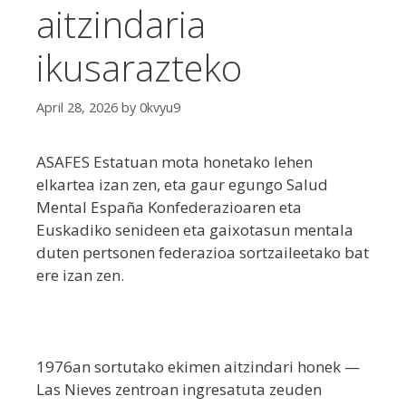
aitzindaria
ikusarazteko
April 28, 2026
by
0kvyu9
ASAFES Estatuan mota honetako lehen
elkartea izan zen, eta gaur egungo Salud
Mental España Konfederazioaren eta
Euskadiko senideen eta gaixotasun mentala
duten pertsonen federazioa sortzaileetako bat
ere izan zen.
1976an sortutako ekimen aitzindari honek —
Las Nieves zentroan ingresatuta zeuden