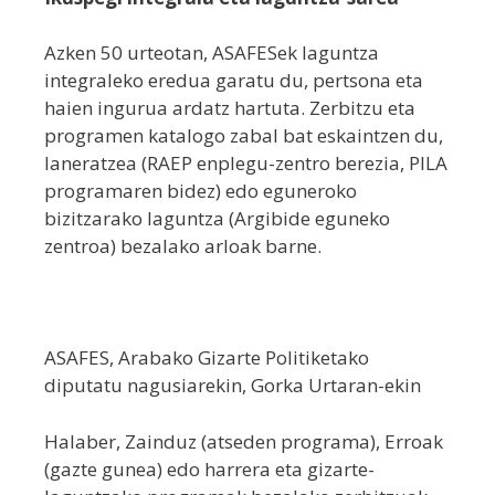
Azken 50 urteotan, ASAFESek laguntza
integraleko eredua garatu du, pertsona eta
haien ingurua ardatz hartuta. Zerbitzu eta
programen katalogo zabal bat eskaintzen du,
laneratzea (RAEP enplegu-zentro berezia, PILA
programaren bidez) edo eguneroko
bizitzarako laguntza (Argibide eguneko
zentroa) bezalako arloak barne.
ASAFES, Arabako Gizarte Politiketako
diputatu nagusiarekin, Gorka Urtaran-ekin
Halaber, Zainduz (atseden programa), Erroak
(gazte gunea) edo harrera eta gizarte-