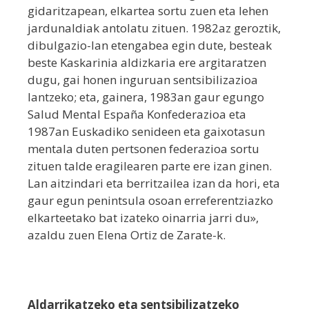
gidaritzapean, elkartea sortu zuen eta lehen
jardunaldiak antolatu zituen. 1982az geroztik,
dibulgazio-lan etengabea egin dute, besteak
beste Kaskarinia aldizkaria ere argitaratzen
dugu, gai honen inguruan sentsibilizazioa
lantzeko; eta, gainera, 1983an gaur egungo
Salud Mental España Konfederazioa eta
1987an Euskadiko senideen eta gaixotasun
mentala duten pertsonen federazioa sortu
zituen talde eragilearen parte ere izan ginen.
Lan aitzindari eta berritzailea izan da hori, eta
gaur egun penintsula osoan erreferentziazko
elkarteetako bat izateko oinarria jarri du»,
azaldu zuen Elena Ortiz de Zarate-k.
Aldarrikatzeko eta sentsibilizatzeko