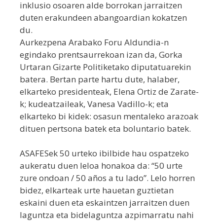
inklusio osoaren alde borrokan jarraitzen
duten erakundeen abangoardian kokatzen
du.
Aurkezpena Arabako Foru Aldundia-n
egindako prentsaurrekoan izan da, Gorka
Urtaran Gizarte Politiketako diputatuarekin
batera. Bertan parte hartu dute, halaber,
elkarteko presidenteak, Elena Ortiz de Zarate-
k; kudeatzaileak, Vanesa Vadillo-k; eta
elkarteko bi kidek: osasun mentaleko arazoak
dituen pertsona batek eta boluntario batek.
ASAFESek 50 urteko ibilbide hau ospatzeko
aukeratu duen leloa honakoa da: “50 urte
zure ondoan / 50 años a tu lado”. Lelo horren
bidez, elkarteak urte hauetan guztietan
eskaini duen eta eskaintzen jarraitzen duen
laguntza eta bidelaguntza azpimarratu nahi