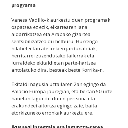
programa
Vanesa Vadillo-k aurkeztu duen programak
ospatzea ez ezik, elkartearen lana
aldarrikatzea eta Arabako gizartea
sentsibilizatzea du helburu. Hurrengo
hilabeteetan ate irekien jardunaldiak,
herritarrei zuzendutako tailerrak eta
lurraldeko ekitaldietan parte-hartzea
antolatuko dira, besteak beste Korrika-n.
Ekitaldi nagusia uztailaren 2an egingo da
Palacio Europa jauregian, eta bertan 50 urte
hauetan lagundu duten pertsona eta
erakundeei aitortza egingo zaie, baita
etorkizuneko erronkak aurkeztu ere.
Ikuspegi integrala eta laguntza-sarea