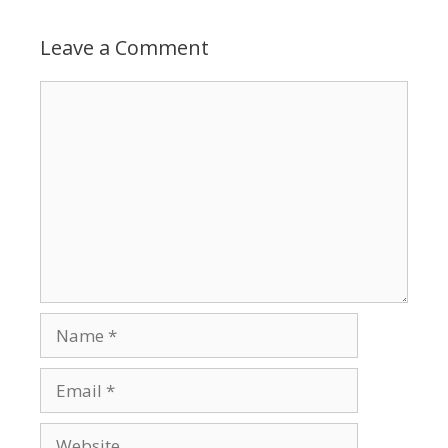
Leave a Comment
Comment
Name
Email
Website