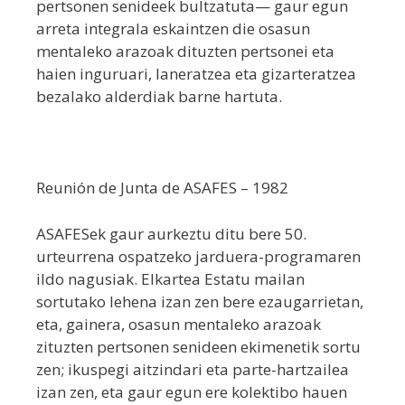
pertsonen senideek bultzatuta— gaur egun
arreta integrala eskaintzen die osasun
mentaleko arazoak dituzten pertsonei eta
haien inguruari, laneratzea eta gizarteratzea
bezalako alderdiak barne hartuta.
Reunión de Junta de ASAFES – 1982
ASAFESek gaur aurkeztu ditu bere 50.
urteurrena ospatzeko jarduera-programaren
ildo nagusiak. Elkartea Estatu mailan
sortutako lehena izan zen bere ezaugarrietan,
eta, gainera, osasun mentaleko arazoak
zituzten pertsonen senideen ekimenetik sortu
zen; ikuspegi aitzindari eta parte-hartzailea
izan zen, eta gaur egun ere kolektibo hauen