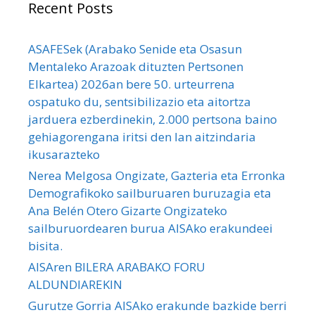
Recent Posts
ASAFESek (Arabako Senide eta Osasun
Mentaleko Arazoak dituzten Pertsonen
Elkartea) 2026an bere 50. urteurrena
ospatuko du, sentsibilizazio eta aitortza
jarduera ezberdinekin, 2.000 pertsona baino
gehiagorengana iritsi den lan aitzindaria
ikusarazteko
Nerea Melgosa Ongizate, Gazteria eta Erronka
Demografikoko sailburuaren buruzagia eta
Ana Belén Otero Gizarte Ongizateko
sailburuordearen burua AISAko erakundeei
bisita.
AISAren BILERA ARABAKO FORU
ALDUNDIAREKIN
Gurutze Gorria AISAko erakunde bazkide berri