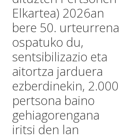
Elkartea) 2026an
bere 50. urteurrena
ospatuko du,
sentsibilizazio eta
aitortza jarduera
ezberdinekin, 2.000
pertsona baino
gehiagorengana
iritsi den lan