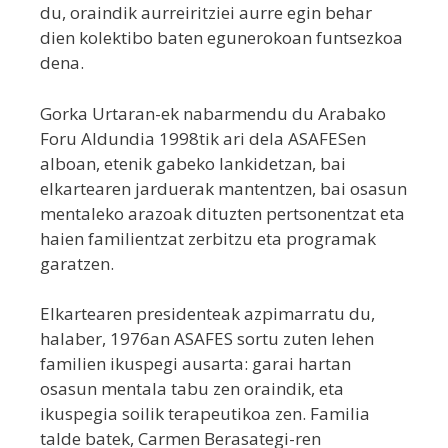
du, oraindik aurreiritziei aurre egin behar
dien kolektibo baten egunerokoan funtsezkoa
dena.
Gorka Urtaran-ek nabarmendu du Arabako
Foru Aldundia 1998tik ari dela ASAFESen
alboan, etenik gabeko lankidetzan, bai
elkartearen jarduerak mantentzen, bai osasun
mentaleko arazoak dituzten pertsonentzat eta
haien familientzat zerbitzu eta programak
garatzen.
Elkartearen presidenteak azpimarratu du,
halaber, 1976an ASAFES sortu zuten lehen
familien ikuspegi ausarta: garai hartan
osasun mentala tabu zen oraindik, eta
ikuspegia soilik terapeutikoa zen. Familia
talde batek, Carmen Berasategi-ren