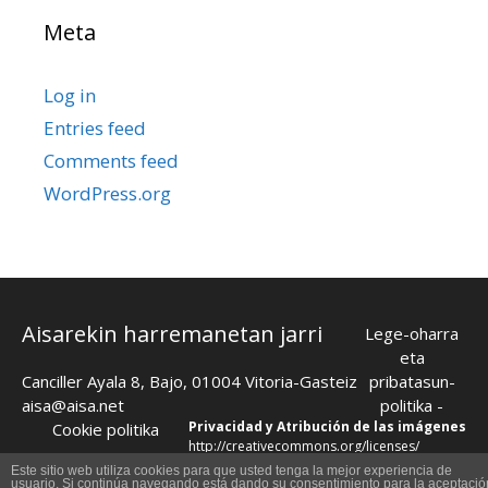
Meta
Log in
Entries feed
Comments feed
WordPress.org
Aisarekin harremanetan jarri
Lege-oharra
eta
Canciller Ayala 8, Bajo, 01004 Vitoria-Gasteiz
pribatasun-
aisa@aisa.net
politika
-
Privacidad y Atribución de las imágenes
Cookie politika
http://creativecommons.org/licenses/
© 2026 Aisa Elkartea
Este sitio web utiliza cookies para que usted tenga la mejor experiencia de
usuario. Si continúa navegando está dando su consentimiento para la aceptació